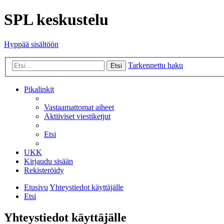
SPL keskustelu
Hyppää sisältöön
Tarkennettu haku
Etsi
Pikalinkit
Vastaamattomat aiheet
Aktiiviset viestiketjut
Etsi
UKK
Kirjaudu sisään
Rekisteröidy
Etusivu
Yhteystiedot käyttäjälle
Etsi
Yhteystiedot käyttäjälle