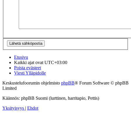
Etusivu
Kaikki ajat ovat
UTC+03:00
Poista evästeet
Viesti Ylläpidolle
Keskustelufoorumin ohjelmisto
phpBB
® Forum Software © phpBB
Limited
Käännös: phpBB Suomi (lurttinen, harritapio, Pettis)
Yksityisyys
|
Ehdot