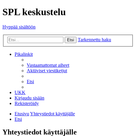
SPL keskustelu
Hyppää sisältöön
Tarkennettu haku
Etsi
Pikalinkit
Vastaamattomat aiheet
Aktiiviset viestiketjut
Etsi
UKK
Kirjaudu sisään
Rekisteröidy
Etusivu
Yhteystiedot käyttäjälle
Etsi
Yhteystiedot käyttäjälle