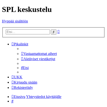
SPL keskustelu
Hyppää sisältöön
Tarkennettu
Etsi
haku
Pikalinkit
Vastaamattomat aiheet
Aktiiviset viestiketjut
Etsi
UKK
Kirjaudu sisään
Rekisteröidy
Etusivu
Yhteystiedot käyttäjälle
Etsi