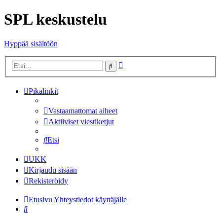
SPL keskustelu
Hyppää sisältöön
Tarkennettu
Etsi
haku
Pikalinkit
Vastaamattomat aiheet
Aktiiviset viestiketjut
Etsi
UKK
Kirjaudu sisään
Rekisteröidy
Etusivu
Yhteystiedot käyttäjälle
Etsi