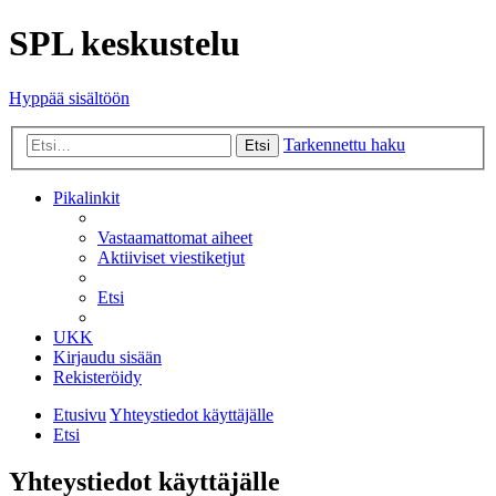
SPL keskustelu
Hyppää sisältöön
Tarkennettu haku
Etsi
Pikalinkit
Vastaamattomat aiheet
Aktiiviset viestiketjut
Etsi
UKK
Kirjaudu sisään
Rekisteröidy
Etusivu
Yhteystiedot käyttäjälle
Etsi
Yhteystiedot käyttäjälle