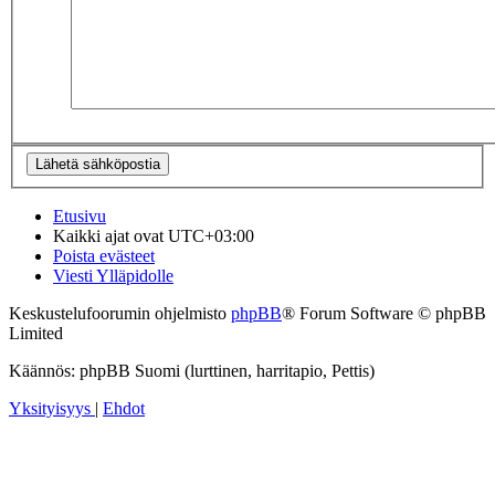
Etusivu
Kaikki ajat ovat
UTC+03:00
Poista evästeet
Viesti Ylläpidolle
Keskustelufoorumin ohjelmisto
phpBB
® Forum Software © phpBB
Limited
Käännös: phpBB Suomi (lurttinen, harritapio, Pettis)
Yksityisyys
|
Ehdot