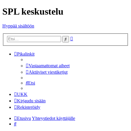
SPL keskustelu
Hyppää sisältöön
Tarkennettu
Etsi
haku
Pikalinkit
Vastaamattomat aiheet
Aktiiviset viestiketjut
Etsi
UKK
Kirjaudu sisään
Rekisteröidy
Etusivu
Yhteystiedot käyttäjälle
Etsi