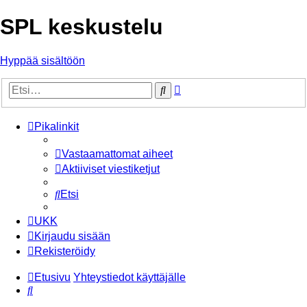
SPL keskustelu
Hyppää sisältöön
Tarkennettu
Etsi
haku
Pikalinkit
Vastaamattomat aiheet
Aktiiviset viestiketjut
Etsi
UKK
Kirjaudu sisään
Rekisteröidy
Etusivu
Yhteystiedot käyttäjälle
Etsi