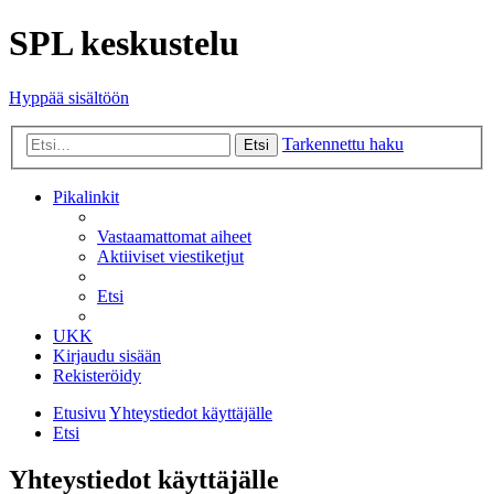
SPL keskustelu
Hyppää sisältöön
Tarkennettu haku
Etsi
Pikalinkit
Vastaamattomat aiheet
Aktiiviset viestiketjut
Etsi
UKK
Kirjaudu sisään
Rekisteröidy
Etusivu
Yhteystiedot käyttäjälle
Etsi
Yhteystiedot käyttäjälle