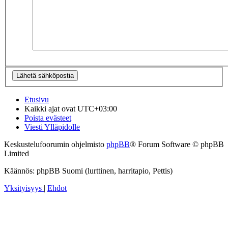
Etusivu
Kaikki ajat ovat
UTC+03:00
Poista evästeet
Viesti Ylläpidolle
Keskustelufoorumin ohjelmisto
phpBB
® Forum Software © phpBB
Limited
Käännös: phpBB Suomi (lurttinen, harritapio, Pettis)
Yksityisyys
|
Ehdot