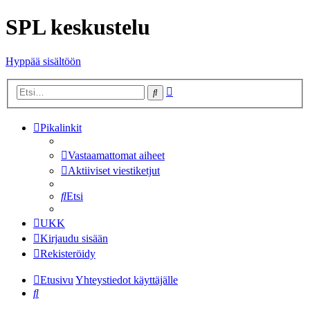
SPL keskustelu
Hyppää sisältöön
Tarkennettu
Etsi
haku
Pikalinkit
Vastaamattomat aiheet
Aktiiviset viestiketjut
Etsi
UKK
Kirjaudu sisään
Rekisteröidy
Etusivu
Yhteystiedot käyttäjälle
Etsi