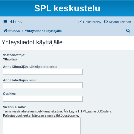
SPL keskustelu
UKK
Rekisteröidy
Kirjaudu sisään
E
Etusivu
Yhteystiedot käyttäjälle
t
Yhteystiedot käyttäjälle
s
i
Vastaanottaja:
Ylläpitäjä
Anna lähettäjän sähköpostiosoite:
Anna lähettäjän nimi:
Otsikko:
Viestin sisältö:
Tämä viesti lähetetään pelkkänä tekstinä. Älä käytä HTML:ää tai BBCode:a.
Palautusosoitteeksi laitetaan sinun sähköpostiosoite.