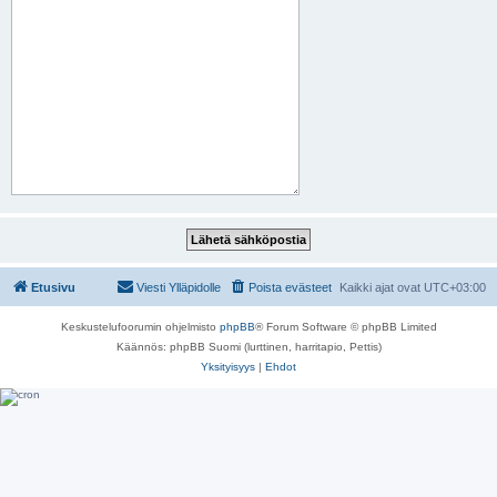
Etusivu
Viesti Ylläpidolle
Poista evästeet
Kaikki ajat ovat
UTC+03:00
Keskustelufoorumin ohjelmisto
phpBB
® Forum Software © phpBB Limited
Käännös: phpBB Suomi (lurttinen, harritapio, Pettis)
Yksityisyys
|
Ehdot