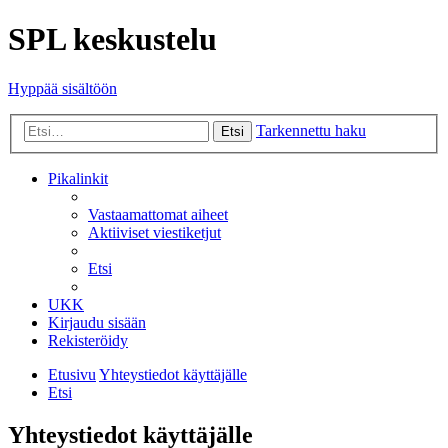
SPL keskustelu
Hyppää sisältöön
Tarkennettu haku
Etsi
Pikalinkit
Vastaamattomat aiheet
Aktiiviset viestiketjut
Etsi
UKK
Kirjaudu sisään
Rekisteröidy
Etusivu
Yhteystiedot käyttäjälle
Etsi
Yhteystiedot käyttäjälle