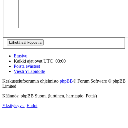
Etusivu
Kaikki ajat ovat
UTC+03:00
Poista evästeet
Viesti Ylläpidolle
Keskustelufoorumin ohjelmisto
phpBB
® Forum Software © phpBB
Limited
Käännös: phpBB Suomi (lurttinen, harritapio, Pettis)
Yksityisyys
|
Ehdot