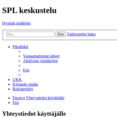
SPL keskustelu
Hyppää sisältöön
Tarkennettu haku
Etsi
Pikalinkit
Vastaamattomat aiheet
Aktiiviset viestiketjut
Etsi
UKK
Kirjaudu sisään
Rekisteröidy
Etusivu
Yhteystiedot käyttäjälle
Etsi
Yhteystiedot käyttäjälle