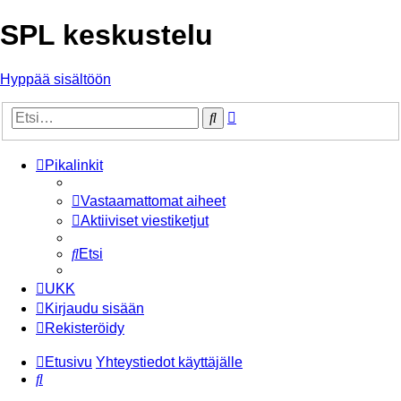
SPL keskustelu
Hyppää sisältöön
Tarkennettu
Etsi
haku
Pikalinkit
Vastaamattomat aiheet
Aktiiviset viestiketjut
Etsi
UKK
Kirjaudu sisään
Rekisteröidy
Etusivu
Yhteystiedot käyttäjälle
Etsi