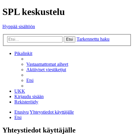
SPL keskustelu
Hyppää sisältöön
Tarkennettu haku
Etsi
Pikalinkit
Vastaamattomat aiheet
Aktiiviset viestiketjut
Etsi
UKK
Kirjaudu sisään
Rekisteröidy
Etusivu
Yhteystiedot käyttäjälle
Etsi
Yhteystiedot käyttäjälle