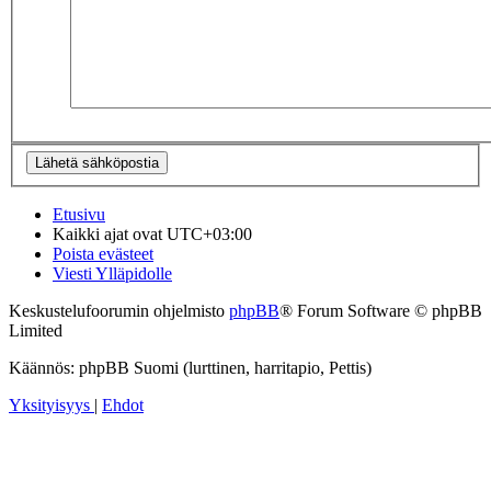
Etusivu
Kaikki ajat ovat
UTC+03:00
Poista evästeet
Viesti Ylläpidolle
Keskustelufoorumin ohjelmisto
phpBB
® Forum Software © phpBB
Limited
Käännös: phpBB Suomi (lurttinen, harritapio, Pettis)
Yksityisyys
|
Ehdot