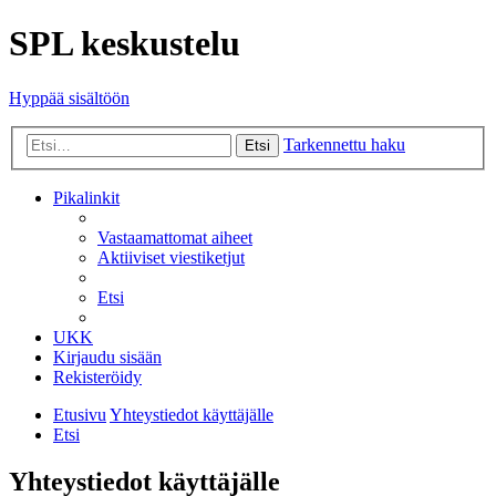
SPL keskustelu
Hyppää sisältöön
Tarkennettu haku
Etsi
Pikalinkit
Vastaamattomat aiheet
Aktiiviset viestiketjut
Etsi
UKK
Kirjaudu sisään
Rekisteröidy
Etusivu
Yhteystiedot käyttäjälle
Etsi
Yhteystiedot käyttäjälle