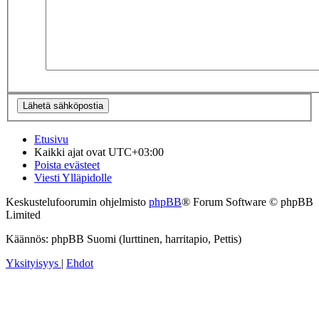
Etusivu
Kaikki ajat ovat
UTC+03:00
Poista evästeet
Viesti Ylläpidolle
Keskustelufoorumin ohjelmisto
phpBB
® Forum Software © phpBB
Limited
Käännös: phpBB Suomi (lurttinen, harritapio, Pettis)
Yksityisyys
|
Ehdot