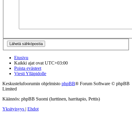
Etusivu
Kaikki ajat ovat
UTC+03:00
Poista evästeet
Viesti Ylläpidolle
Keskustelufoorumin ohjelmisto
phpBB
® Forum Software © phpBB
Limited
Käännös: phpBB Suomi (lurttinen, harritapio, Pettis)
Yksityisyys
|
Ehdot