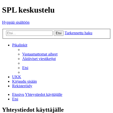
SPL keskustelu
Hyppää sisältöön
Tarkennettu haku
Etsi
Pikalinkit
Vastaamattomat aiheet
Aktiiviset viestiketjut
Etsi
UKK
Kirjaudu sisään
Rekisteröidy
Etusivu
Yhteystiedot käyttäjälle
Etsi
Yhteystiedot käyttäjälle