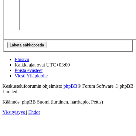
Etusivu
Kaikki ajat ovat
UTC+03:00
Poista evästeet
Viesti Ylläpidolle
Keskustelufoorumin ohjelmisto
phpBB
® Forum Software © phpBB
Limited
Käännös: phpBB Suomi (lurttinen, harritapio, Pettis)
Yksityisyys
|
Ehdot