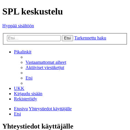
SPL keskustelu
Hyppää sisältöön
Tarkennettu haku
Etsi
Pikalinkit
Vastaamattomat aiheet
Aktiiviset viestiketjut
Etsi
UKK
Kirjaudu sisään
Rekisteröidy
Etusivu
Yhteystiedot käyttäjälle
Etsi
Yhteystiedot käyttäjälle