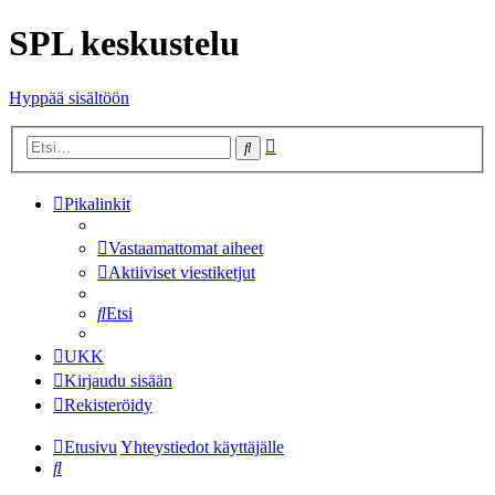
SPL keskustelu
Hyppää sisältöön
Tarkennettu
Etsi
haku
Pikalinkit
Vastaamattomat aiheet
Aktiiviset viestiketjut
Etsi
UKK
Kirjaudu sisään
Rekisteröidy
Etusivu
Yhteystiedot käyttäjälle
Etsi