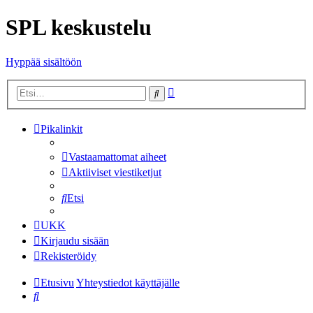
SPL keskustelu
Hyppää sisältöön
Tarkennettu
Etsi
haku
Pikalinkit
Vastaamattomat aiheet
Aktiiviset viestiketjut
Etsi
UKK
Kirjaudu sisään
Rekisteröidy
Etusivu
Yhteystiedot käyttäjälle
Etsi