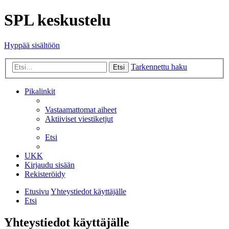
SPL keskustelu
Hyppää sisältöön
Tarkennettu haku
Etsi
Pikalinkit
Vastaamattomat aiheet
Aktiiviset viestiketjut
Etsi
UKK
Kirjaudu sisään
Rekisteröidy
Etusivu
Yhteystiedot käyttäjälle
Etsi
Yhteystiedot käyttäjälle