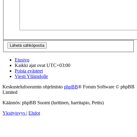
Etusivu
Kaikki ajat ovat
UTC+03:00
Poista evästeet
Viesti Ylläpidolle
Keskustelufoorumin ohjelmisto
phpBB
® Forum Software © phpBB
Limited
Käännös: phpBB Suomi (lurttinen, harritapio, Pettis)
Yksityisyys
|
Ehdot