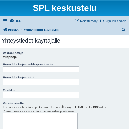
SPL keskustelu
UKK
Rekisteröidy
Kirjaudu sisään
E
Etusivu
Yhteystiedot käyttäjälle
t
Yhteystiedot käyttäjälle
s
i
Vastaanottaja:
Ylläpitäjä
Anna lähettäjän sähköpostiosoite:
Anna lähettäjän nimi:
Otsikko:
Viestin sisältö:
Tämä viesti lähetetään pelkkänä tekstinä. Älä käytä HTML:ää tai BBCode:a.
Palautusosoitteeksi laitetaan sinun sähköpostiosoite.