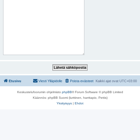
Etusivu
Viesti Ylläpidolle
Poista evästeet
Kaikki ajat ovat
UTC+03:00
Keskustelufoorumin ohjelmisto
phpBB
® Forum Software © phpBB Limited
Käännös: phpBB Suomi (lurttinen, harritapio, Pettis)
Yksityisyys
|
Ehdot