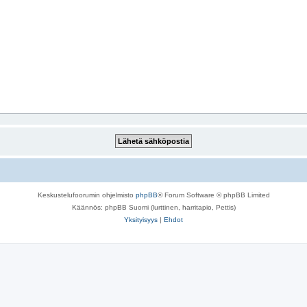
Keskustelufoorumin ohjelmisto
phpBB
® Forum Software © phpBB Limited
Käännös: phpBB Suomi (lurttinen, harritapio, Pettis)
Yksityisyys
|
Ehdot