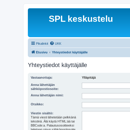
SPL keskustelu
Pikalinkit
UKK
Etusivu
Yhteystiedot käyttäjälle
Yhteystiedot käyttäjälle
Vastaanottaja:
Ylläpitäjä
Anna lähettäjän
sähköpostiosoite:
Anna lähettäjän nimi:
Otsikko:
Viestin sisältö:
Tämä viesti lähetetään pelkkänä
tekstinä. Älä käytä HTML:ää tai
BBCode:a. Palautusosoitteeksi
laitetaan sinun sähköpostiosoite.