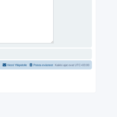
Viesti Ylläpidolle
Poista evästeet
Kaikki ajat ovat
UTC+03:00