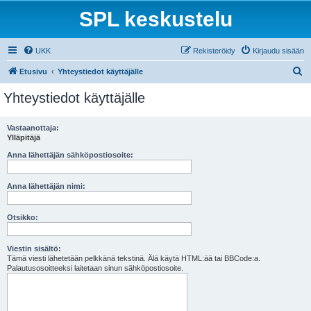
SPL keskustelu
UKK
Rekisteröidy
Kirjaudu sisään
E
Etusivu
Yhteystiedot käyttäjälle
t
Yhteystiedot käyttäjälle
s
i
Vastaanottaja:
Ylläpitäjä
Anna lähettäjän sähköpostiosoite:
Anna lähettäjän nimi:
Otsikko:
Viestin sisältö:
Tämä viesti lähetetään pelkkänä tekstinä. Älä käytä HTML:ää tai BBCode:a.
Palautusosoitteeksi laitetaan sinun sähköpostiosoite.