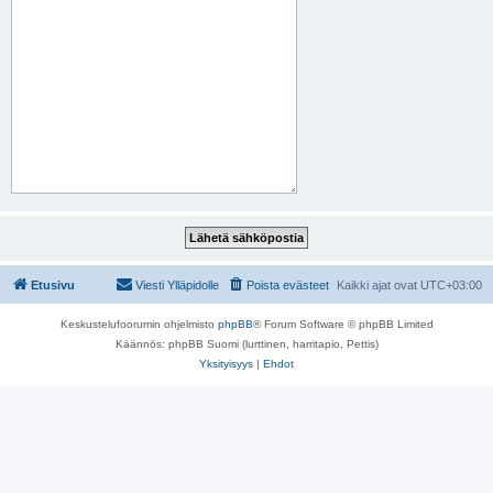
Etusivu
Viesti Ylläpidolle
Poista evästeet
Kaikki ajat ovat
UTC+03:00
Keskustelufoorumin ohjelmisto
phpBB
® Forum Software © phpBB Limited
Käännös: phpBB Suomi (lurttinen, harritapio, Pettis)
Yksityisyys
|
Ehdot