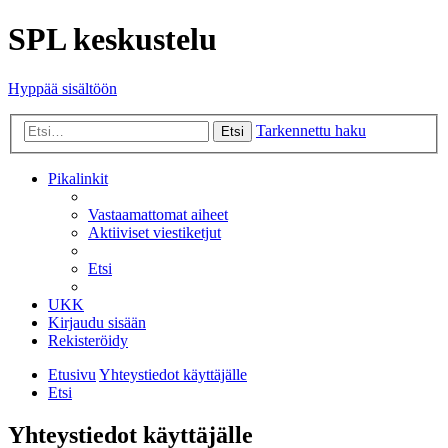
SPL keskustelu
Hyppää sisältöön
Tarkennettu haku
Etsi
Pikalinkit
Vastaamattomat aiheet
Aktiiviset viestiketjut
Etsi
UKK
Kirjaudu sisään
Rekisteröidy
Etusivu
Yhteystiedot käyttäjälle
Etsi
Yhteystiedot käyttäjälle