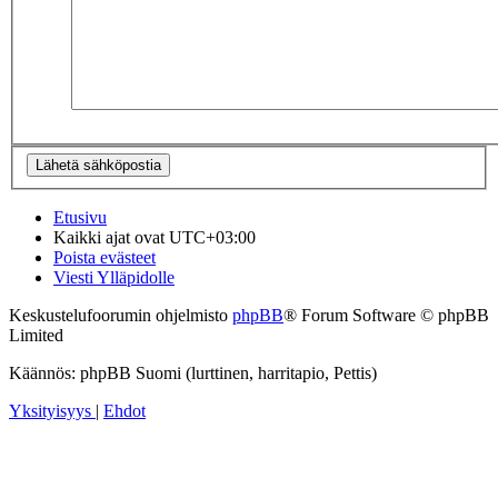
Etusivu
Kaikki ajat ovat
UTC+03:00
Poista evästeet
Viesti Ylläpidolle
Keskustelufoorumin ohjelmisto
phpBB
® Forum Software © phpBB
Limited
Käännös: phpBB Suomi (lurttinen, harritapio, Pettis)
Yksityisyys
|
Ehdot