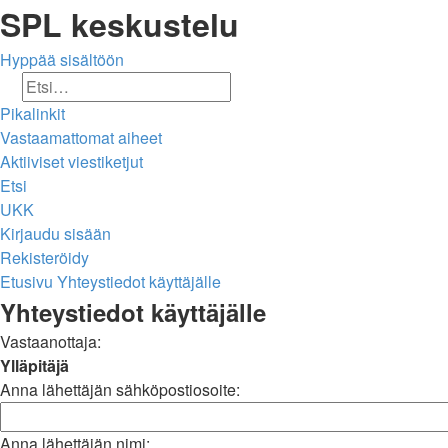
SPL keskustelu
Hyppää sisältöön
Etsi
Tarkennettu haku
Pikalinkit
Vastaamattomat aiheet
Aktiiviset viestiketjut
Etsi
UKK
Kirjaudu sisään
Rekisteröidy
Etusivu
Yhteystiedot käyttäjälle
Etsi
Yhteystiedot käyttäjälle
Vastaanottaja:
Ylläpitäjä
Anna lähettäjän sähköpostiosoite:
Anna lähettäjän nimi: