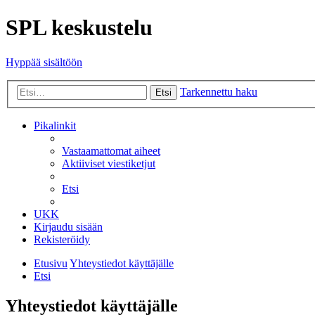
SPL keskustelu
Hyppää sisältöön
Tarkennettu haku
Etsi
Pikalinkit
Vastaamattomat aiheet
Aktiiviset viestiketjut
Etsi
UKK
Kirjaudu sisään
Rekisteröidy
Etusivu
Yhteystiedot käyttäjälle
Etsi
Yhteystiedot käyttäjälle