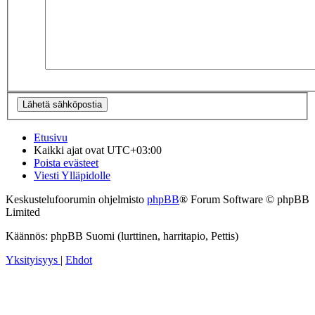
Etusivu
Kaikki ajat ovat
UTC+03:00
Poista evästeet
Viesti Ylläpidolle
Keskustelufoorumin ohjelmisto
phpBB
® Forum Software © phpBB
Limited
Käännös: phpBB Suomi (lurttinen, harritapio, Pettis)
Yksityisyys
|
Ehdot