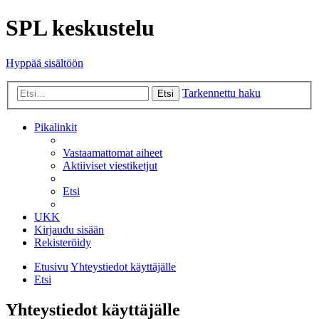
SPL keskustelu
Hyppää sisältöön
Tarkennettu haku
Etsi
Pikalinkit
Vastaamattomat aiheet
Aktiiviset viestiketjut
Etsi
UKK
Kirjaudu sisään
Rekisteröidy
Etusivu
Yhteystiedot käyttäjälle
Etsi
Yhteystiedot käyttäjälle