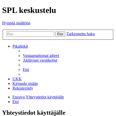
SPL keskustelu
Hyppää sisältöön
Tarkennettu haku
Etsi
Pikalinkit
Vastaamattomat aiheet
Aktiiviset viestiketjut
Etsi
UKK
Kirjaudu sisään
Rekisteröidy
Etusivu
Yhteystiedot käyttäjälle
Etsi
Yhteystiedot käyttäjälle