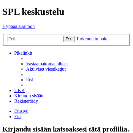
SPL keskustelu
Hyppää sisältöön
Tarkennettu haku
Etsi
Pikalinkit
Vastaamattomat aiheet
Aktiiviset viestiketjut
Etsi
UKK
Kirjaudu sisään
Rekisteröidy
Etusivu
Etsi
Kirjaudu sisään katsoaksesi tätä profiilia.