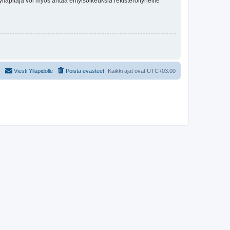
lläpitäjä voi myös antaa erityisoikeuksia rekisteröityneille
Viesti Ylläpidolle
Poista evästeet
Kaikki ajat ovat
UTC+03:00