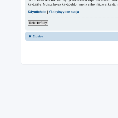
Sinun tulee olla rekisteröitynyt voidaksesi kirjautua sisään. Rek
käyttäjille. Muista lukea käyttöehtomme ja siihen liittyvät käy
Käyttöehdot
|
Yksityisyyden suoja
Rekisteröidy
Etusivu