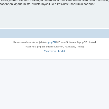
isteröityminen vie vain hetken, mutta antaa sinulle lisää mahdollisuuksia. Sivuston y
tännöt ennen kirjautumista. Muista myös lukea keskustelufoorumin säännöt.
Keskustelufoorumin ohjelmisto
phpBB
® Forum Software © phpBB Limited
Käännös: phpBB Suomi (lurttinen, harritapio, Pettis)
Yksityisyys
|
Ehdot