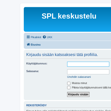
SPL keskustelu
Pikalinkit
UKK
Etusivu
Kirjaudu sisään katsoaksesi tätä profiilia.
Käyttäjätunnus:
Salasana:
Unohdin salasanani
Muista minut
Piilota käyttäjätunnukseni tällä k
REKISTERÖIDY