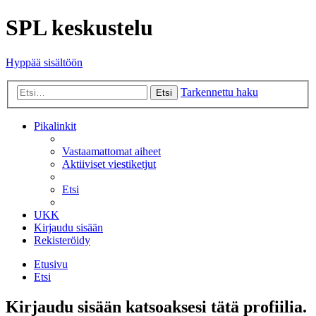
SPL keskustelu
Hyppää sisältöön
Tarkennettu haku
Etsi
Pikalinkit
Vastaamattomat aiheet
Aktiiviset viestiketjut
Etsi
UKK
Kirjaudu sisään
Rekisteröidy
Etusivu
Etsi
Kirjaudu sisään katsoaksesi tätä profiilia.