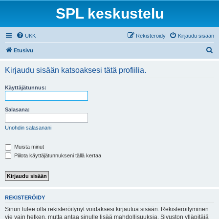
SPL keskustelu
UKK
Rekisteröidy
Kirjaudu sisään
E
Etusivu
t
Kirjaudu sisään katsoaksesi tätä profiilia.
s
i
Käyttäjätunnus:
Salasana:
Unohdin salasanani
Muista minut
Piilota käyttäjätunnukseni tällä kertaa
REKISTERÖIDY
Sinun tulee olla rekisteröitynyt voidaksesi kirjautua sisään. Rekisteröityminen
vie vain hetken, mutta antaa sinulle lisää mahdollisuuksia. Sivuston ylläpitäjä