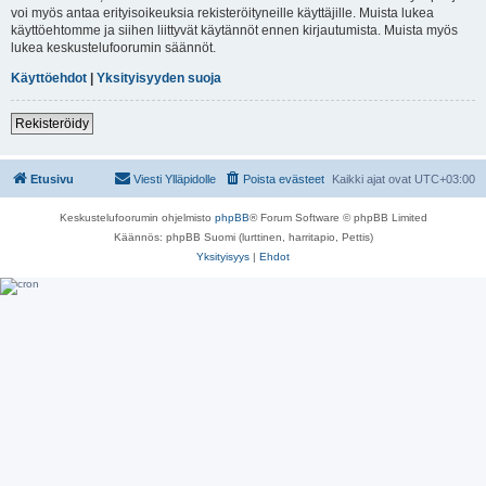
voi myös antaa erityisoikeuksia rekisteröityneille käyttäjille. Muista lukea
käyttöehtomme ja siihen liittyvät käytännöt ennen kirjautumista. Muista myös
lukea keskustelufoorumin säännöt.
Käyttöehdot
|
Yksityisyyden suoja
Rekisteröidy
Etusivu
Viesti Ylläpidolle
Poista evästeet
Kaikki ajat ovat
UTC+03:00
Keskustelufoorumin ohjelmisto
phpBB
® Forum Software © phpBB Limited
Käännös: phpBB Suomi (lurttinen, harritapio, Pettis)
Yksityisyys
|
Ehdot