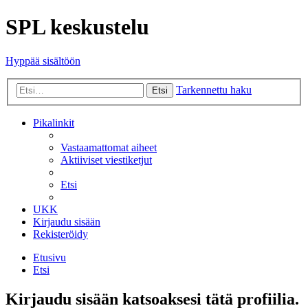
SPL keskustelu
Hyppää sisältöön
Tarkennettu haku
Etsi
Pikalinkit
Vastaamattomat aiheet
Aktiiviset viestiketjut
Etsi
UKK
Kirjaudu sisään
Rekisteröidy
Etusivu
Etsi
Kirjaudu sisään katsoaksesi tätä profiilia.