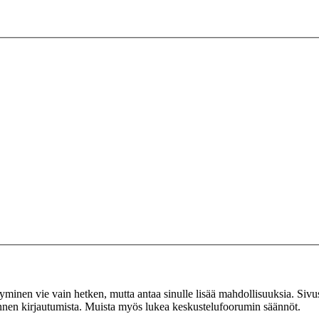
tyminen vie vain hetken, mutta antaa sinulle lisää mahdollisuuksia. Sivus
 ennen kirjautumista. Muista myös lukea keskustelufoorumin säännöt.