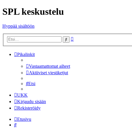
SPL keskustelu
Hyppää sisältöön
Tarkennettu
Etsi
haku
Pikalinkit
Vastaamattomat aiheet
Aktiiviset viestiketjut
Etsi
UKK
Kirjaudu sisään
Rekisteröidy
Etusivu
Etsi