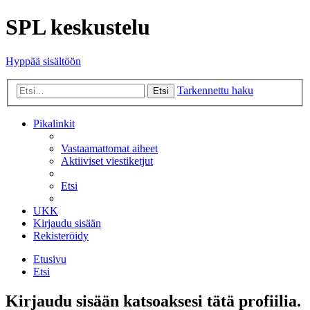
SPL keskustelu
Hyppää sisältöön
Tarkennettu haku
Etsi
Pikalinkit
Vastaamattomat aiheet
Aktiiviset viestiketjut
Etsi
UKK
Kirjaudu sisään
Rekisteröidy
Etusivu
Etsi
Kirjaudu sisään katsoaksesi tätä profiilia.