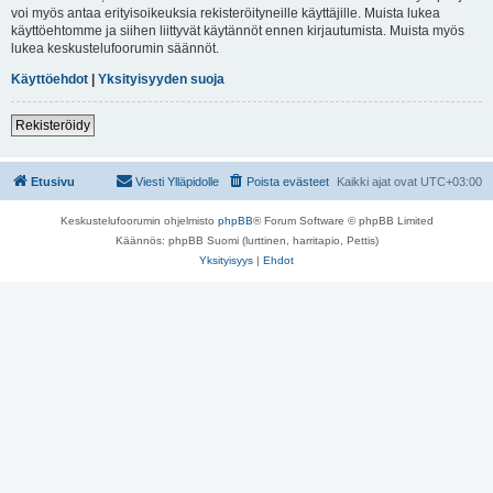
voi myös antaa erityisoikeuksia rekisteröityneille käyttäjille. Muista lukea
käyttöehtomme ja siihen liittyvät käytännöt ennen kirjautumista. Muista myös
lukea keskustelufoorumin säännöt.
Käyttöehdot
|
Yksityisyyden suoja
Rekisteröidy
Etusivu
Viesti Ylläpidolle
Poista evästeet
Kaikki ajat ovat
UTC+03:00
Keskustelufoorumin ohjelmisto
phpBB
® Forum Software © phpBB Limited
Käännös: phpBB Suomi (lurttinen, harritapio, Pettis)
Yksityisyys
|
Ehdot