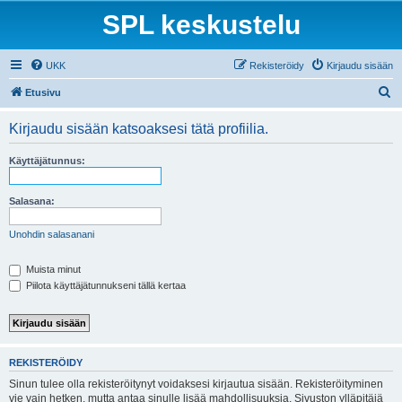
SPL keskustelu
UKK
Rekisteröidy
Kirjaudu sisään
E
Etusivu
t
Kirjaudu sisään katsoaksesi tätä profiilia.
s
i
Käyttäjätunnus:
Salasana:
Unohdin salasanani
Muista minut
Piilota käyttäjätunnukseni tällä kertaa
REKISTERÖIDY
Sinun tulee olla rekisteröitynyt voidaksesi kirjautua sisään. Rekisteröityminen
vie vain hetken, mutta antaa sinulle lisää mahdollisuuksia. Sivuston ylläpitäjä