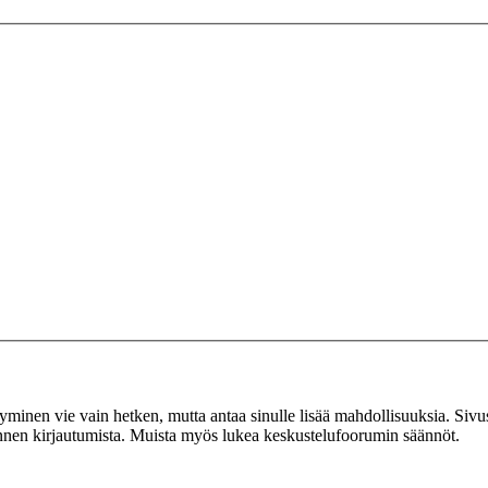
tyminen vie vain hetken, mutta antaa sinulle lisää mahdollisuuksia. Sivus
 ennen kirjautumista. Muista myös lukea keskustelufoorumin säännöt.