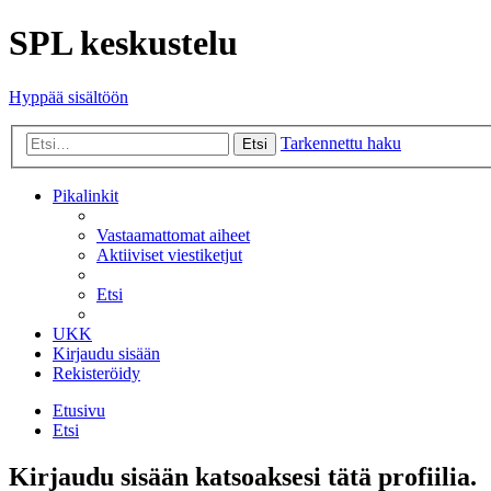
SPL keskustelu
Hyppää sisältöön
Tarkennettu haku
Etsi
Pikalinkit
Vastaamattomat aiheet
Aktiiviset viestiketjut
Etsi
UKK
Kirjaudu sisään
Rekisteröidy
Etusivu
Etsi
Kirjaudu sisään katsoaksesi tätä profiilia.