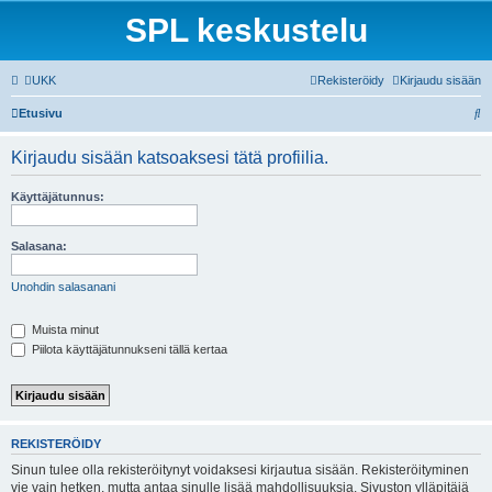
SPL keskustelu
UKK
Rekisteröidy
Kirjaudu sisään
E
Etusivu
t
Kirjaudu sisään katsoaksesi tätä profiilia.
s
i
Käyttäjätunnus:
Salasana:
Unohdin salasanani
Muista minut
Piilota käyttäjätunnukseni tällä kertaa
REKISTERÖIDY
Sinun tulee olla rekisteröitynyt voidaksesi kirjautua sisään. Rekisteröityminen
vie vain hetken, mutta antaa sinulle lisää mahdollisuuksia. Sivuston ylläpitäjä