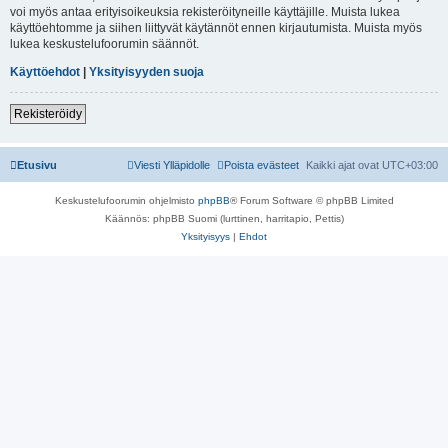
voi myös antaa erityisoikeuksia rekisteröityneille käyttäjille. Muista lukea
käyttöehtomme ja siihen liittyvät käytännöt ennen kirjautumista. Muista myös
lukea keskustelufoorumin säännöt.
Käyttöehdot
|
Yksityisyyden suoja
Rekisteröidy
Etusivu
Viesti Ylläpidolle
Poista evästeet
Kaikki ajat ovat
UTC+03:00
Keskustelufoorumin ohjelmisto
phpBB
® Forum Software © phpBB Limited
Käännös: phpBB Suomi (lurttinen, harritapio, Pettis)
Yksityisyys
|
Ehdot