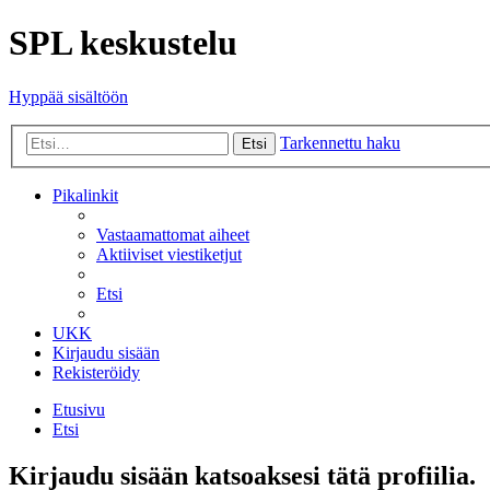
SPL keskustelu
Hyppää sisältöön
Tarkennettu haku
Etsi
Pikalinkit
Vastaamattomat aiheet
Aktiiviset viestiketjut
Etsi
UKK
Kirjaudu sisään
Rekisteröidy
Etusivu
Etsi
Kirjaudu sisään katsoaksesi tätä profiilia.