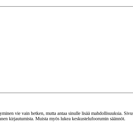
tyminen vie vain hetken, mutta antaa sinulle lisää mahdollisuuksia. Sivus
 ennen kirjautumista. Muista myös lukea keskustelufoorumin säännöt.