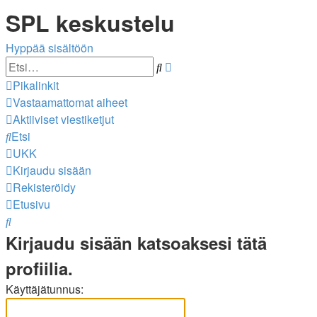
SPL keskustelu
Hyppää sisältöön
Tarkennettu
Etsi
haku
Pikalinkit
Vastaamattomat aiheet
Aktiiviset viestiketjut
Etsi
UKK
Kirjaudu sisään
Rekisteröidy
Etusivu
Etsi
Kirjaudu sisään katsoaksesi tätä
profiilia.
Käyttäjätunnus: