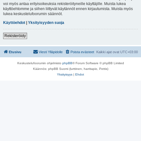
voi myös antaa erityisoikeuksia rekisteröityneille käyttäjille. Muista lukea
käyttöehtomme ja siihen liittyvät käytännöt ennen kirjautumista. Muista myös
lukea keskustelufoorumin säännöt.
Käyttöehdot
|
Yksityisyyden suoja
Rekisteröidy
Etusivu
Viesti Ylläpidolle
Poista evästeet
Kaikki ajat ovat
UTC+03:00
Keskustelufoorumin ohjelmisto
phpBB
® Forum Software © phpBB Limited
Käännös: phpBB Suomi (lurttinen, harritapio, Pettis)
Yksityisyys
|
Ehdot