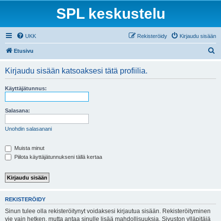
SPL keskustelu
UKK
Rekisteröidy
Kirjaudu sisään
E
Etusivu
t
Kirjaudu sisään katsoaksesi tätä profiilia.
s
i
Käyttäjätunnus:
Salasana:
Unohdin salasanani
Muista minut
Piilota käyttäjätunnukseni tällä kertaa
REKISTERÖIDY
Sinun tulee olla rekisteröitynyt voidaksesi kirjautua sisään. Rekisteröityminen
vie vain hetken, mutta antaa sinulle lisää mahdollisuuksia. Sivuston ylläpitäjä