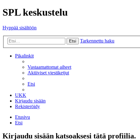
SPL keskustelu
Hyppää sisältöön
Tarkennettu haku
Etsi
Pikalinkit
Vastaamattomat aiheet
Aktiiviset viestiketjut
Etsi
UKK
Kirjaudu sisään
Rekisteröidy
Etusivu
Etsi
Kirjaudu sisään katsoaksesi tätä profiilia.