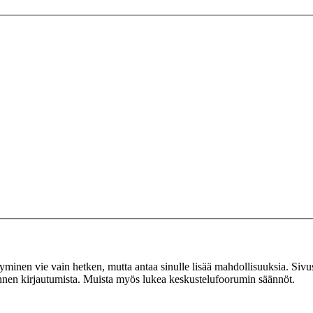
tyminen vie vain hetken, mutta antaa sinulle lisää mahdollisuuksia. Sivus
 ennen kirjautumista. Muista myös lukea keskustelufoorumin säännöt.