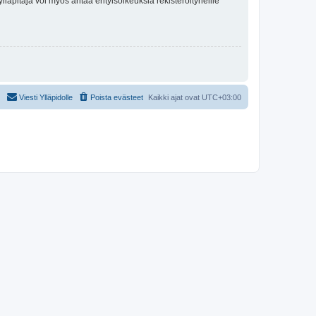
lläpitäjä voi myös antaa erityisoikeuksia rekisteröityneille
Viesti Ylläpidolle
Poista evästeet
Kaikki ajat ovat
UTC+03:00