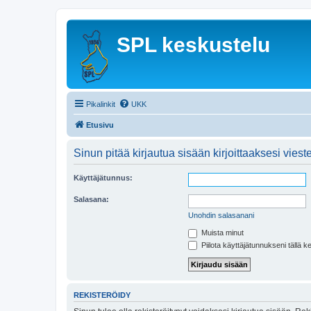
SPL keskustelu
Pikalinkit
UKK
Etusivu
Sinun pitää kirjautua sisään kirjoittaaksesi vieste
Käyttäjätunnus:
Salasana:
Unohdin salasanani
Muista minut
Piilota käyttäjätunnukseni tällä k
REKISTERÖIDY