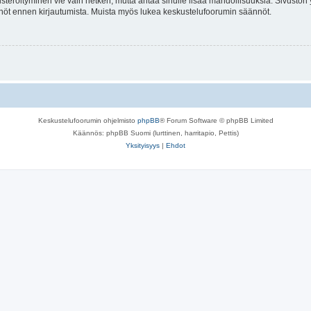
isteröityminen vie vain hetken, mutta antaa sinulle lisää mahdollisuuksia. Sivuston y
tännöt ennen kirjautumista. Muista myös lukea keskustelufoorumin säännöt.
Keskustelufoorumin ohjelmisto
phpBB
® Forum Software © phpBB Limited
Käännös: phpBB Suomi (lurttinen, harritapio, Pettis)
Yksityisyys
|
Ehdot