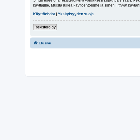
Sinun tulee olla rekisteröitynyt voidaksesi kirjautua sisään. Rek
käyttäjille. Muista lukea käyttöehtomme ja siihen liittyvät käy
Käyttöehdot
|
Yksityisyyden suoja
Rekisteröidy
Etusivu