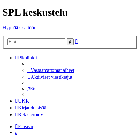
SPL keskustelu
Hyppää sisältöön
Tarkennettu
Etsi
haku
Pikalinkit
Vastaamattomat aiheet
Aktiiviset viestiketjut
Etsi
UKK
Kirjaudu sisään
Rekisteröidy
Etusivu
Etsi