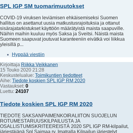
SPL IGP SM tuomarimuutokset
COVID-19 viruksen leviämisen ehkäisemiseksi Suomen
hallitus on asettanut uusia matkustusrajoituksia ja ottanut
sisärajatarkistukset käyttöön määrätyistä maista saapuville.
Näihin maihin kuuluu myös Saksa ja Sveitsi. Näistä maista
Suomeen saapuvat joutuvat karanteeniin eivätkä voi liikkua
yleisillä p...
Hyppää viestiin
Kirjoittaja
Riikka Veikkanen
15 Touko 2020 21:28
Keskustelualue:
Toimikuntien tiedotteet
Aihe:
Tiedote koskien SPL IGP RM 2020
Vastaukset:
0
Luettu:
24107
Tiedote koskien SPL IGP RM 2020
TIEDOTE SAKSANPAIMENKOIRALIITON SUOJELUN
ROTUMESTARUUSKILPAILUSTA JA
OSALLISTUMISKRITEEREISTÄ 2020 SPL IGP RM-kilpailut,
järjestäjänä Spl Saimaa ry, Imatralla Kilpailun järjestelyt