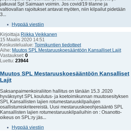
jatkuvat Spl Saimaan voimin. Jos covid/19 tilanne ja
valtiovallan rajoitukset antavat myöten, niin kilpailut pidetään
3...
Hyppää viestiin
Kirjoittaja
Riikka Veikkanen
15 Maalis 2020 14:51
Keskustelualue:
Toimikuntien tiedotteet
Aihe:
Muutos SPL Mestaruuskoesääntöön Kansalliset Lajit
Vastaukset:
0
Luettu:
23944
Muutos SPL Mestaruuskoesääntöön Kansalliset
Lajit
Saksanpaimenkoiraliiton hallitus on tänään 15.3 .2020
hyväksynyt SPL koulutus- ja koetoimikunnan muutosesityksen
SPL Kansallisten lajien rotumestaruuskilpailujen
osallistumiskriteereistä. Uusi mestaruuskoeohjesääntö SPL
Kansallisten lajien rotumestaruuskilpailuihin on : Osanotto-
oikeus on SPL:ry jäs...
Hyppää viestiin