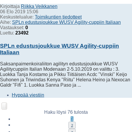
Kirjoittaja
Riikka Veikkanen
06 Elo 2019 15:06
Keskustelualue:
Toimikuntien tiedotteet
Aihe:
SPLn edustusjoukkue WUSV Agility-cuppiin Italiaan
Vastaukset:
0
Luettu:
23492
SPLn edustusjoukkue WUSV Agility-cuppiin
Italiaan
Saksanpaimenkoiraliiton agilityn edustusjoukkue WUSV
Agilitycuppiin Italian Modenaan 2-5.10.2019 on valittu : 3.
Luokka Tanja Kostamo ja Pikku Tiitiäisen Acdc "Vinski" Keijo
Suhonen ja Triwindas Kenya "Riitu" Helena Heino ja Nexocan
Galdr "Fifi" 1. Luokka Sanna Paso ja ...
Hyppää viestiin
Haku löysi 76 tulosta
1
2