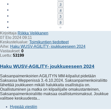
3
4
5
6
Seuraava
Kirjoittaja
Riikka Veikkanen
07 Elo 2024 09:11
Keskustelualue:
Toimikuntien tiedotteet
Aihe:
Haku WUSV-AGILITY- joukkueeseen 2024
Vastaukset:
0
Luettu:
53199
Haku WUSV-AGILITY- joukkueeseen 2024
Saksanpaimenkoirien AGILITYN MM-kilpailut pidetään
Saksassa Meppenissä 3.-6.10.2024. Saksanpaimenkoiraliitto
lähettää joukkueen mikäli halukkaita osallistujia on.
Osallistuminen ja matka on kilpailijalle omakustanteinen,
Saksanpaimenkoiraliitto maksaa osallistumismaksut. Joukkue
valitsee keskuudesta...
Hyppää viestiin