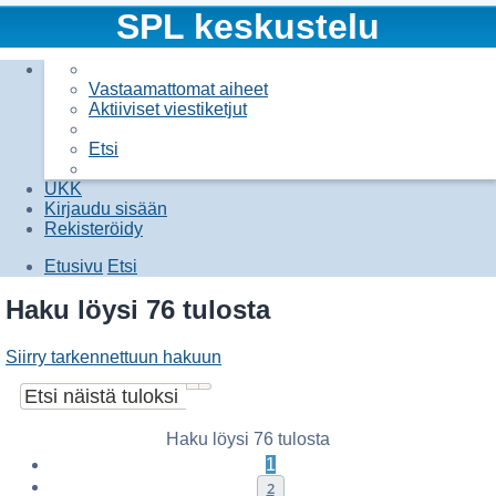
SPL keskustelu
Vastaamattomat aiheet
Aktiiviset viestiketjut
Etsi
UKK
Kirjaudu sisään
Rekisteröidy
Etusivu
Etsi
Etsi
Haku löysi 76 tulosta
Siirry tarkennettuun hakuun
Etsi
Tarkennettu haku
Haku löysi 76 tulosta
1
2