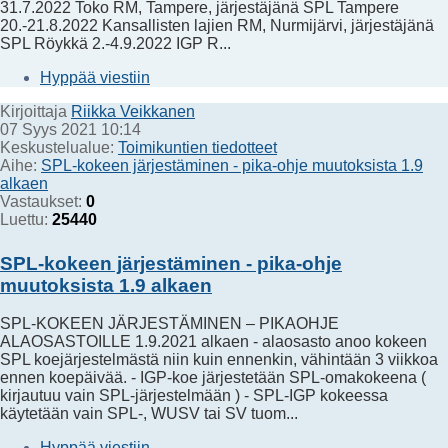
31.7.2022 Toko RM, Tampere, järjestäjänä SPL Tampere
20.-21.8.2022 Kansallisten lajien RM, Nurmijärvi, järjestäjänä
SPL Röykkä 2.-4.9.2022 IGP R...
Hyppää viestiin
Kirjoittaja
Riikka Veikkanen
07 Syys 2021 10:14
Keskustelualue:
Toimikuntien tiedotteet
Aihe:
SPL-kokeen järjestäminen - pika-ohje muutoksista 1.9
alkaen
Vastaukset:
0
Luettu:
25440
SPL-kokeen järjestäminen - pika-ohje
muutoksista 1.9 alkaen
SPL-KOKEEN JÄRJESTÄMINEN – PIKAOHJE
ALAOSASTOILLE 1.9.2021 alkaen - alaosasto anoo kokeen
SPL koejärjestelmästä niin kuin ennenkin, vähintään 3 viikkoa
ennen koepäivää. - IGP-koe järjestetään SPL-omakokeena (
kirjautuu vain SPL-järjestelmään ) - SPL-IGP kokeessa
käytetään vain SPL-, WUSV tai SV tuom...
Hyppää viestiin