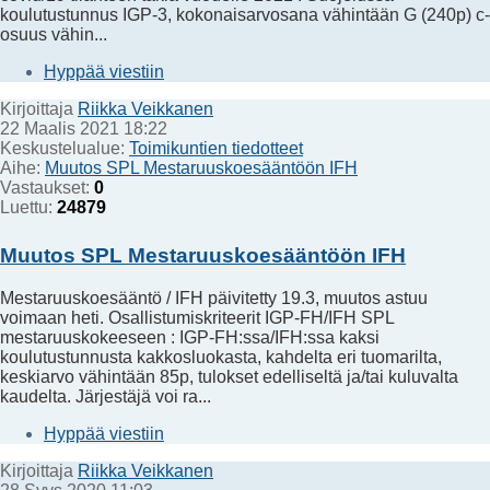
koulutustunnus IGP-3, kokonaisarvosana vähintään G (240p) c-
osuus vähin...
Hyppää viestiin
Kirjoittaja
Riikka Veikkanen
22 Maalis 2021 18:22
Keskustelualue:
Toimikuntien tiedotteet
Aihe:
Muutos SPL Mestaruuskoesääntöön IFH
Vastaukset:
0
Luettu:
24879
Muutos SPL Mestaruuskoesääntöön IFH
Mestaruuskoesääntö / IFH päivitetty 19.3, muutos astuu
voimaan heti. Osallistumiskriteerit IGP-FH/IFH SPL
mestaruuskokeeseen : IGP-FH:ssa/IFH:ssa kaksi
koulutustunnusta kakkosluokasta, kahdelta eri tuomarilta,
keskiarvo vähintään 85p, tulokset edelliseltä ja/tai kuluvalta
kaudelta. Järjestäjä voi ra...
Hyppää viestiin
Kirjoittaja
Riikka Veikkanen