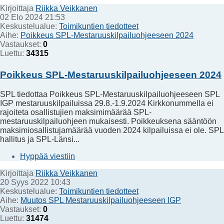
Kirjoittaja
Riikka Veikkanen
02 Elo 2024 21:53
Keskustelualue:
Toimikuntien tiedotteet
Aihe:
Poikkeus SPL-Mestaruuskilpailuohjeeseen 2024
Vastaukset:
0
Luettu:
34315
Poikkeus SPL-Mestaruuskilpailuohjeeseen 2024
SPL tiedottaa Poikkeus SPL-Mestaruuskilpailuohjeeseen SPL
IGP mestaruuskilpailuissa 29.8.-1.9.2024 Kirkkonummella ei
rajoiteta osallistujien maksimimäärää SPL-
mestaruuskilpailuohjeen mukaisesti. Poikkeuksena sääntöön
maksimiosallistujamäärää vuoden 2024 kilpailuissa ei ole. SPL
hallitus ja SPL-Länsi...
Hyppää viestiin
Kirjoittaja
Riikka Veikkanen
20 Syys 2022 10:43
Keskustelualue:
Toimikuntien tiedotteet
Aihe:
Muutos SPL Mestaruuskilpailuohjeeseen IGP
Vastaukset:
0
Luettu:
31474