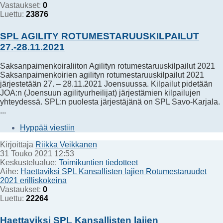
Vastaukset:
0
Luettu:
23876
SPL AGILITY ROTUMESTARUUSKILPAILUT
27.-28.11.2021
Saksanpaimenkoiraliiton Agilityn rotumestaruuskilpailut 2021
Saksanpaimenkoirien agilityn rotumestaruuskilpailut 2021
järjestetään 27. – 28.11.2021 Joensuussa. Kilpailut pidetään
JOA:n (Joensuun agilityurheilijat) järjestämien kilpailujen
yhteydessä. SPL:n puolesta järjestäjänä on SPL Savo-Karjala.
...
Hyppää viestiin
Kirjoittaja
Riikka Veikkanen
31 Touko 2021 12:53
Keskustelualue:
Toimikuntien tiedotteet
Aihe:
Haettaviksi SPL Kansallisten lajien Rotumestaruudet
2021 erilliskokeina
Vastaukset:
0
Luettu:
22264
Haettaviksi SPL Kansallisten lajien