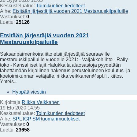
28 Syys 2020 11:03
Keskustelualue:
Toimikuntien tiedotteet
Aihe:
Etsitään järjestäjiä vuoden 2021 Mestaruuskilpailuille
Vastaukset:
0
Luettu:
25126
Etsitään järjestäjiä vuoden 2021
Mestaruuskilpailuille
Saksanpaimenkoiraliitto etsii järjestäjiä seuraaville
mestaruuskilpailuille vuodelle 2021: - Valjakkohiihto - Rally-
toko - Kansalliset lajit Halukkaita alaosastoja pyydetään
lähettämään kirjallinen hakemus perusteluineen koulutus- ja
koetoimikunnan vetäjälle, riikka.veikkanen@spl.fi , kiitos.
Yhteis...
Hyppää viestiin
Kirjoittaja
Riikka Veikkanen
19 Elo 2020 14:55
Keskustelualue:
Toimikuntien tiedotteet
Aihe:
SPL IGP SM tuomarimuutokset
Vastaukset:
0
Luettu:
23658