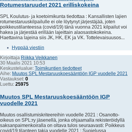
Rotumestaruudet 2021 erilliskokeina
SPL Koulutus- ja koetoimikunta tiedottaa : Kansallisten lajien
rotumestaruuskilpailulle ei ole löytynyt järjestäjää, joten
poikkeustilanteessa (covid/19) tänä vuonna 2021 kilpailut voi
hakea ja järjestää erillään lajeittain alaosastokokeina.
Haettavina lajeina siis JK, HK, EK ja VK. Tottelevaisuusos...
Hyppää viestiin
Kirjoittaja
Riikka Veikkanen
30 Maalis 2021 10:53
Keskustelualue:
Toimikuntien tiedotteet
Aihe:
Muutos SPL Mestaruuskoesääntöön IGP vuodelle 2021
Vastaukset:
0
Luettu:
25975
Muutos SPL Mestaruuskoesääntöön IGP
vuodelle 2021
Muutos osallistumiskriteereihin vuodelle 2021 : Osanotto-
oikeus on SPL:ry jäsenellä, jonka ohjaamalla rekisteröidyllä
saksanpaimenkoiralla on oltava tulos seuraavasti: Poikkeus
covid/19 tilanteen takia vuodelle 2021 : Suojelussa