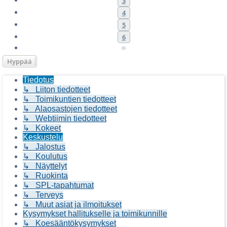
3
4
5
6
Seuraava
Hyppää
Tiedotus
↳ Liiton tiedotteet
↳ Toimikuntien tiedotteet
↳ Alaosastojen tiedotteet
↳ Webtiimin tiedotteet
↳ Kokeet
Keskustelu
↳ Jalostus
↳ Koulutus
↳ Näyttelyt
↳ Ruokinta
↳ SPL-tapahtumat
↳ Terveys
↳ Muut asiat ja ilmoitukset
Kysymykset hallitukselle ja toimikunnille
↳ Koesääntökysymykset