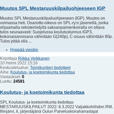
Muutos SPL Mestaruuskilpailuohjeeseen IGP
Muutos SPL Mestaruuskilpailuohjeeseen (IGP). Muutos on
voimassa heti. Osanotto-oikeus on SPL-ry:n jäsenellä, jonka
ohjaamalla rekisteröidyllä saksanpaimenkoiralla on oltava
tulos seuraavasti: Suojelussa koulutustunnus IGP3,
kokonaisarvosana vähintään G(240p), C-osuus vähintään 80p.
Tulos pitää olla ...
Hyppää viestiin
Kirjoittaja
Riikka Veikkanen
10 Helmi 2022 15:16
Keskustelualue:
Toimikuntien tiedotteet
Aihe:
Koulutus- ja koetoimikunta tiedottaa
Vastaukset:
0
Luettu:
24581
Koulutus- ja koetoimikunta tiedottaa
SPL Koulutus- ja koetoimikunta tiedottaa:
MESTARUUSKILPAILUT 2022: 6.3.2022 Valjakkohiihdon RM,
Illinjärvi, Ii, järjestäjänä Oulun Palveluskoiraharrastajat