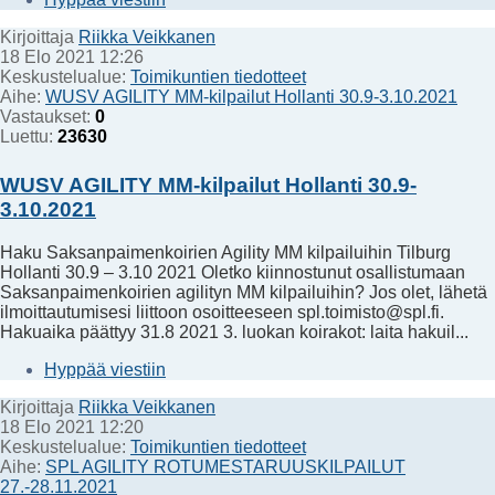
Kirjoittaja
Riikka Veikkanen
18 Elo 2021 12:26
Keskustelualue:
Toimikuntien tiedotteet
Aihe:
WUSV AGILITY MM-kilpailut Hollanti 30.9-3.10.2021
Vastaukset:
0
Luettu:
23630
WUSV AGILITY MM-kilpailut Hollanti 30.9-
3.10.2021
Haku Saksanpaimenkoirien Agility MM kilpailuihin Tilburg
Hollanti 30.9 – 3.10 2021 Oletko kiinnostunut osallistumaan
Saksanpaimenkoirien agilityn MM kilpailuihin? Jos olet, lähetä
ilmoittautumisesi liittoon osoitteeseen spl.toimisto@spl.fi.
Hakuaika päättyy 31.8 2021 3. luokan koirakot: laita hakuil...
Hyppää viestiin
Kirjoittaja
Riikka Veikkanen
18 Elo 2021 12:20
Keskustelualue:
Toimikuntien tiedotteet
Aihe:
SPL AGILITY ROTUMESTARUUSKILPAILUT
27.-28.11.2021