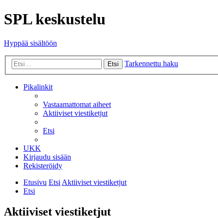
SPL keskustelu
Hyppää sisältöön
Tarkennettu haku
Etsi
Pikalinkit
Vastaamattomat aiheet
Aktiiviset viestiketjut
Etsi
UKK
Kirjaudu sisään
Rekisteröidy
Etusivu
Etsi
Aktiiviset viestiketjut
Etsi
Aktiiviset viestiketjut