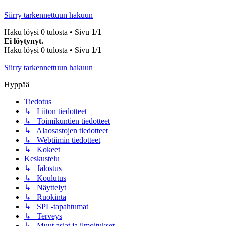
Siirry tarkennettuun hakuun
Haku löysi 0 tulosta • Sivu
1
/
1
Ei löytynyt.
Haku löysi 0 tulosta • Sivu
1
/
1
Siirry tarkennettuun hakuun
Hyppää
Tiedotus
↳ Liiton tiedotteet
↳ Toimikuntien tiedotteet
↳ Alaosastojen tiedotteet
↳ Webtiimin tiedotteet
↳ Kokeet
Keskustelu
↳ Jalostus
↳ Koulutus
↳ Näyttelyt
↳ Ruokinta
↳ SPL-tapahtumat
↳ Terveys
↳ Muut asiat ja ilmoitukset