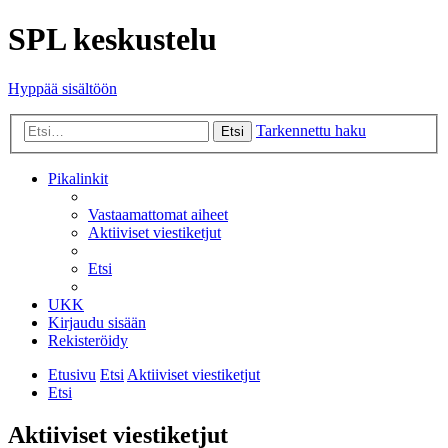
SPL keskustelu
Hyppää sisältöön
Tarkennettu haku
Etsi
Pikalinkit
Vastaamattomat aiheet
Aktiiviset viestiketjut
Etsi
UKK
Kirjaudu sisään
Rekisteröidy
Etusivu
Etsi
Aktiiviset viestiketjut
Etsi
Aktiiviset viestiketjut