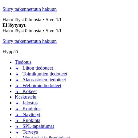
Siirry tarkennettuun hakuun
Haku löysi 0 tulosta • Sivu
1
/
1
Ei löytynyt.
Haku löysi 0 tulosta • Sivu
1
/
1
Siirry tarkennettuun hakuun
Hyppää
Tiedotus
↳ Liiton tiedotteet
↳ Toimikuntien tiedotteet
↳ Alaosastojen tiedotteet
↳ Webtiimin tiedotteet
↳ Kokeet
Keskustelu
↳ Jalostus
↳ Koulutus
↳ Näyttelyt
↳ Ruokinta
↳ SPL-tapahtumat
↳ Terveys
↳ Muut asiat ja ilmoitukset