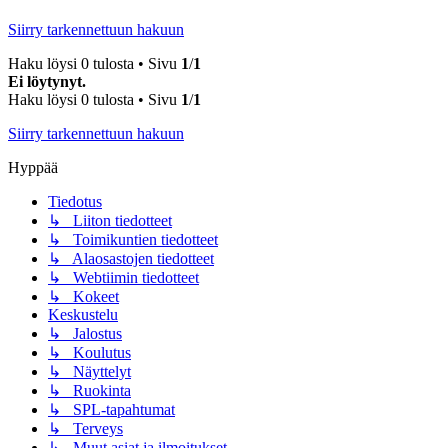
Siirry tarkennettuun hakuun
Haku löysi 0 tulosta • Sivu
1
/
1
Ei löytynyt.
Haku löysi 0 tulosta • Sivu
1
/
1
Siirry tarkennettuun hakuun
Hyppää
Tiedotus
↳ Liiton tiedotteet
↳ Toimikuntien tiedotteet
↳ Alaosastojen tiedotteet
↳ Webtiimin tiedotteet
↳ Kokeet
Keskustelu
↳ Jalostus
↳ Koulutus
↳ Näyttelyt
↳ Ruokinta
↳ SPL-tapahtumat
↳ Terveys
↳ Muut asiat ja ilmoitukset