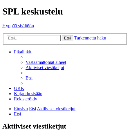
SPL keskustelu
Hyppää sisältöön
Tarkennettu haku
Etsi
Pikalinkit
Vastaamattomat aiheet
Aktiiviset viestiketjut
Etsi
UKK
Kirjaudu sisään
Rekisteröidy
Etusivu
Etsi
Aktiiviset viestiketjut
Etsi
Aktiiviset viestiketjut