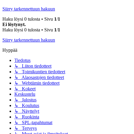
Siirry tarkennettuun hakuun
Haku löysi 0 tulosta • Sivu
1
/
1
Ei löytynyt.
Haku löysi 0 tulosta • Sivu
1
/
1
Siirry tarkennettuun hakuun
Hyppää
Tiedotus
↳ Liiton tiedotteet
↳ Toimikuntien tiedotteet
↳ Alaosastojen tiedotteet
↳ Webtiimin tiedotteet
↳ Kokeet
Keskustelu
↳ Jalostus
↳ Koulutus
↳ Näyttelyt
↳ Ruokinta
↳ SPL-tapahtumat
↳ Terveys
↳ Muut asiat ja ilmoitukset