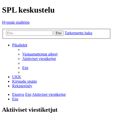
SPL keskustelu
Hyppää sisältöön
Tarkennettu haku
Etsi
Pikalinkit
Vastaamattomat aiheet
Aktiiviset viestiketjut
Etsi
UKK
Kirjaudu sisään
Rekisteröidy
Etusivu
Etsi
Aktiiviset viestiketjut
Etsi
Aktiiviset viestiketjut