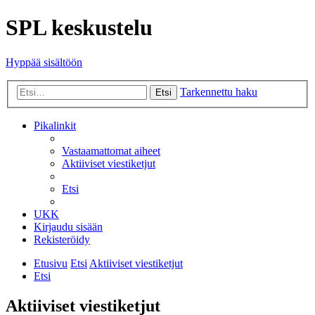
SPL keskustelu
Hyppää sisältöön
Tarkennettu haku
Etsi
Pikalinkit
Vastaamattomat aiheet
Aktiiviset viestiketjut
Etsi
UKK
Kirjaudu sisään
Rekisteröidy
Etusivu
Etsi
Aktiiviset viestiketjut
Etsi
Aktiiviset viestiketjut