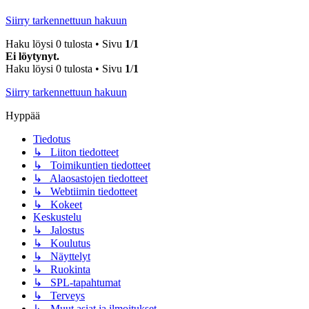
Siirry tarkennettuun hakuun
Haku löysi 0 tulosta • Sivu
1
/
1
Ei löytynyt.
Haku löysi 0 tulosta • Sivu
1
/
1
Siirry tarkennettuun hakuun
Hyppää
Tiedotus
↳ Liiton tiedotteet
↳ Toimikuntien tiedotteet
↳ Alaosastojen tiedotteet
↳ Webtiimin tiedotteet
↳ Kokeet
Keskustelu
↳ Jalostus
↳ Koulutus
↳ Näyttelyt
↳ Ruokinta
↳ SPL-tapahtumat
↳ Terveys
↳ Muut asiat ja ilmoitukset